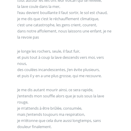
tout autour les îles ont leur volcan qui se réveille,
la lave coule dans la mer,
l’eau devient bouillante il faut sortir, le sol est chaud,
je me dis que c’est le réchauffement climatique,
c’est une catastrophe, les gens crient, courent,
dans notre affolement, nous laissons une enfant, je ne
la revoie pas
je longe les rochers, seule, il faut fuir,
et puis tout à coup la lave descends vers moi, vers
nous,
des coulées incandescentes, j’en évite plusieurs,
et puis il y en a une plus grosse, qui me recouvre.
Je me dis autant mourir ainsi, ce sera rapide,
j’entends mon souffle alors que je suis sous la lave
rouge,
je m’attends à être brûlée, consumée,
mais j’entends toujours ma respiration,
je m’étonne que cela dure aussi longtemps, sans
douleur finalement.