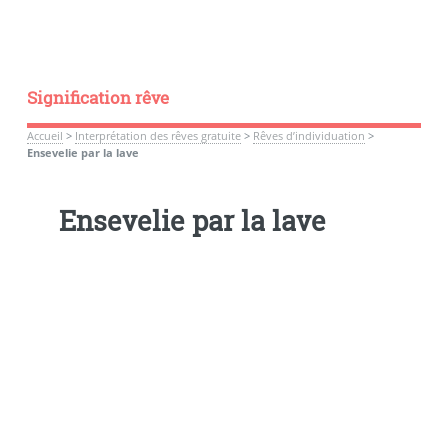
Signification rêve
Accueil
>
Interprétation des rêves gratuite
>
Rêves d’individuation
>
Ensevelie par la lave
Ensevelie par la lave