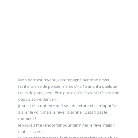
Mon père est revenu, accompagné par mon neveu
(Et il m’arrive de penser même s’il a 15 ans, il a quelque
traits de papa, peut être parce qu’ils étaient très proche
depuis son enfance ?)
Je suis très contente qu’il soit de retour et je m’apprête
à aller le voir, mais le réveil a sonné ! C’était pas le
moment !
Je voulais me rendormir pour terminer le rêve, mais il
faut se lever !
(A un certain moment, le rêve me semblait vrai ou bien