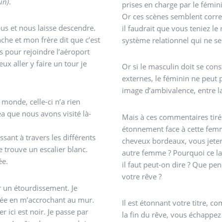
un)
.
prises en charge par le fémin
Or ces scènes semblent corre
bus et nous laisse descendre.
il faudrait que vous teniez le 
he et mon frère dit que c’est
système relationnel qui ne se
 pour rejoindre l’aéroport
eux aller y faire un tour je
Or si le masculin doit se co
externes, le féminin ne peut 
image d’ambivalence, entre l
monde, celle-ci n’a rien
a que nous avons visité là-
Mais à ces commentaires tiré
étonnement face à cette femm
sant à travers les différents
cheveux bordeaux, vous jeter
 trouve un escalier blanc.
autre femme ? Pourquoi ce lai
ée.
il faut peut-on dire ? Que pe
votre rêve ?
 un étourdissement. Je
tée en m’accrochant au mur.
Il est étonnant votre titre, co
 ici est noir. Je passe par
la fin du rêve, vous échappez