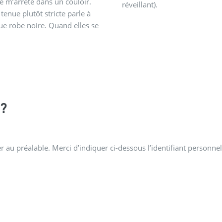
e m’arrête dans un couloir.
réveillant).
enue plutôt stricte parle à
e robe noire. Quand elles se
?
 au préalable. Merci d’indiquer ci-dessous l’identifiant personnel 