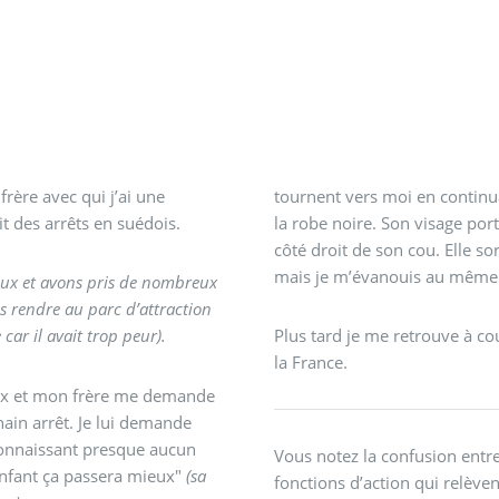
rère avec qui j’ai une
tournent vers moi en continua
it des arrêts en suédois.
la robe noire. Son visage por
côté droit de son cou. Elle so
mais je m’évanouis au même m
deux et avons pris de nombreux
s rendre au parc d’attraction
ar il avait trop peur).
Plus tard je me retrouve à co
la France.
eux et mon frère me demande
chain arrêt. Je lui demande
connaissant presque aucun
Vous notez la confusion entre
enfant ça passera mieux"
(sa
fonctions d’action qui relève