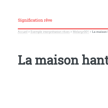
Signification rêve
Accueil
>
Exemple interprétation rêves
>
Melanyr001
>
La maison 
La maison hanté