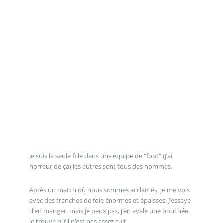
Je suis la seule fille dans une équipe de "foot" (j’ai
horreur de ça) les autres sont tous des hommes.
Après un match où nous sommes acclamés, je me vois
avec des tranches de foie énormes et épaisses. J’essaye
d’en manger, mais je peux pas, j’en avale une bouchée,
je trouve qu’il n’est pas assez cuit.