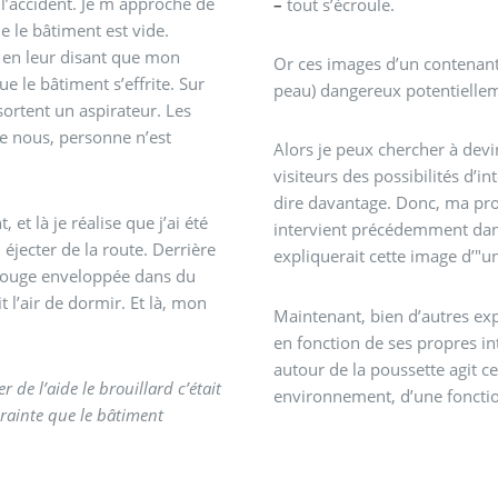
 l’accident. Je m approche de
–
tout s’écroule.
ue le bâtiment est vide.
s en leur disant que mon
Or ces images d’un contenant 
e le bâtiment s’effrite. Sur
peau) dangereux potentielleme
sortent un aspirateur. Les
de nous, personne n’est
Alors je peux chercher à devi
visiteurs des possibilités d’i
dire davantage. Donc, ma prop
t là je réalise que j’ai été
intervient précédemment dans 
 éjecter de la route. Derrière
expliquerait cette image d’"
 rouge enveloppée dans du
 l’air de dormir. Et là, mon
Maintenant, bien d’autres exp
en fonction de ses propres int
autour de la poussette agit
r de l’aide le brouillard c’était
environnement, d’une fonct
crainte que le bâtiment