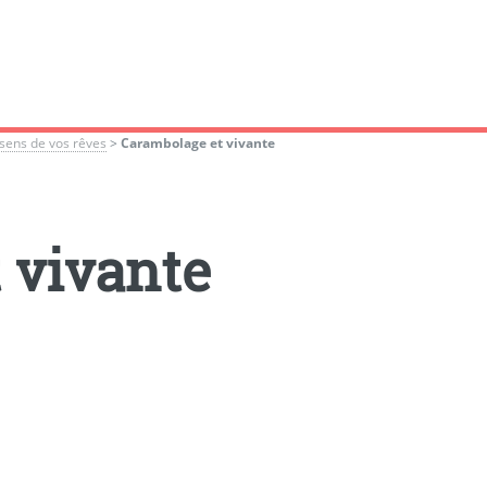
sens de vos rêves
>
Carambolage et vivante
 vivante