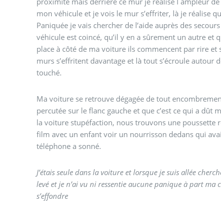
proximité mais derrière ce mur je réalise l ampleur de
mon véhicule et je vois le mur s’effriter, là je réalise q
Paniquée je vais chercher de l’aide auprès des secour
véhicule est coincé, qu’il y en a sûrement un autre et qu
place à côté de ma voiture ils commencent par rire et 
murs s’effritent davantage et là tout s’écroule autour 
touché.
Ma voiture se retrouve dégagée de tout encombrement, e
percutée sur le flanc gauche et que c’est ce qui a dût m
la voiture stupéfaction, nous trouvons une poussette
film avec un enfant voir un nourrisson dedans qui avait
téléphone a sonné.
J’étais seule dans la voiture et lorsque je suis allée cherche
levé et je n’ai vu ni ressentie aucune panique à part ma 
s’effondre