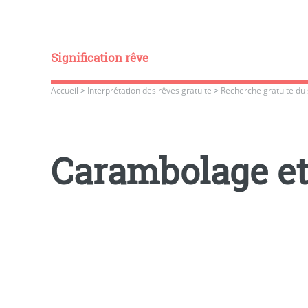
Signification rêve
Accueil
>
Interprétation des rêves gratuite
>
Recherche gratuite du 
Carambolage et