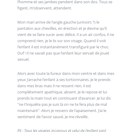
l’homme et ses jambes pendent dans son dos. Tous se
figent, m’observent, attendent.
Mon mari arrive de l’angle gauche (urinoirs ?) le
pantalon aux chevilles, en érection et je devine qu’il
vient de se faire sucer avec délice. Il a un air confus, il ne
comprend rien, je le lis sur son visage. Quand il voit
l’enfant il est instantanément transfiguré par le choc.
Ouf ! Il ne savait pas que l’enfant leur servait de jouet
sexuel.
Alors avec toute la fureur dans mon ventre et dans mes
yeux j’arrache l’enfant à ses tortionnaires. Je le prends
dans mes bras mais il ne ressent rien, il est
complètement apathique, absent. Je le repose et lui
prends la main tout en continuant d’avancer. Je lui dis
"ne t’inquiète pas je suis là on ne te fera plus de mal
maintenant". Alors je ressens de l’apaisement. J’ai le
sentiment de l’avoir sauvé. Je me réveille.
PS : Tous les visages inconnus et celui de l’enfant sont