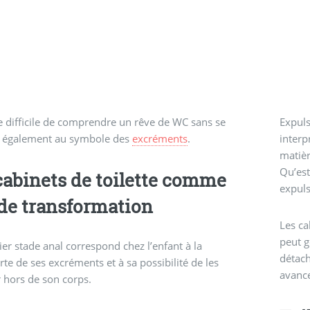
e difficile de comprendre un rêve de WC sans se
Expuls
r également au symbole des
excréments
.
interp
matièr
Qu’est
cabinets de toilette comme
expuls
 de transformation
Les ca
peut g
er stade anal correspond chez l’enfant à la
détach
te de ses excréments et à sa possibilité de les
avance
 hors de son corps.