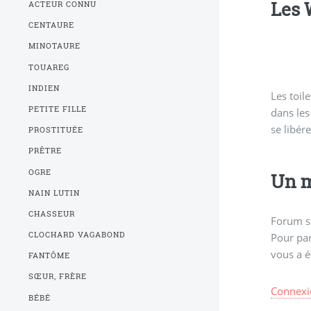
Les 
ACTEUR CONNU
CENTAURE
MINOTAURE
TOUAREG
INDIEN
Les toil
Aussi, 
PETITE FILLE
dans les
de WC b
se libér
PROSTITUÉE
PRÊTRE
OGRE
Un m
NAIN LUTIN
CHASSEUR
Forum s
CLOCHARD VAGABOND
Pour par
vous a é
FANTÔME
SŒUR, FRÈRE
Connexi
BÉBÉ