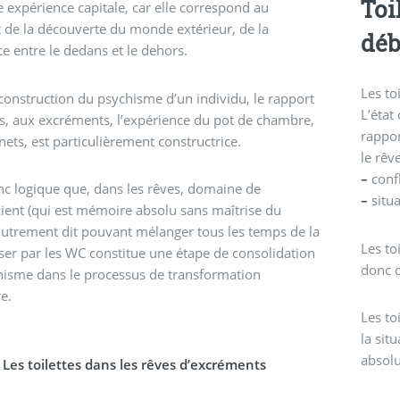
Toi
e expérience capitale, car elle correspond au
de la découverte du monde extérieur, de la
déb
ce entre le dedans et le dehors.
Les to
construction du psychisme d’un individu, le rapport
L’état
s, aux excréments, l’expérience du pot de chambre,
rappor
nets, est particulièrement constructrice.
le rêv
–
confl
onc logique que, dans les rêves, domaine de
–
situa
cient (qui est mémoire absolu sans maîtrise du
utrement dit pouvant mélanger tous les temps de la
Les to
sser par les WC constitue une étape de consolidation
donc d
hisme dans le processus de transformation
e.
Les to
la sit
absolu
Les toilettes dans les rêves d’excréments