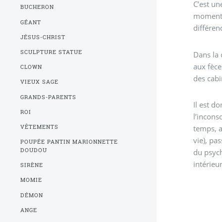
C’est un
BUCHERON
moment 
GÉANT
différen
JÉSUS-CHRIST
SCULPTURE STATUE
Dans la 
aux fèce
CLOWN
des cabi
VIEUX SAGE
GRANDS-PARENTS
Il est d
ROI
l’incons
temps, a
VÊTEMENTS
vie), pa
POUPÉE PANTIN MARIONNETTE
DOUDOU
du psyc
intérieur
SIRÈNE
MOMIE
DÉMON
ANGE