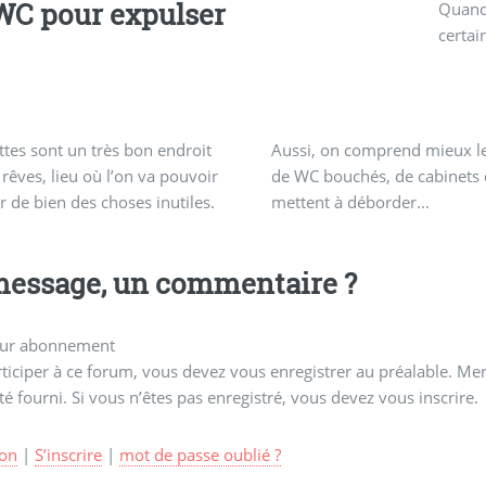
WC pour expulser
Quand 
certai
ettes sont un très bon endroit
on comprend mieux les rêves
 rêves, lieu où l’on va pouvoir
ouchés, de cabinets qui se
er de bien des choses inutiles.
mettent à déborder...
essage, un commentaire ?
ur abonnement
ticiper à ce forum, vous devez vous enregistrer au préalable. Merc
té fourni. Si vous n’êtes pas enregistré, vous devez vous inscrire.
on
|
S’inscrire
|
mot de passe oublié ?