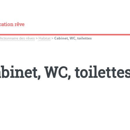
cation rêve
Dictionnaire des rêves
>
Habitat
>
Cabinet, WC, toilettes
binet, WC, toilette